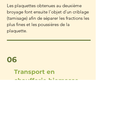
Les plaquettes obtenues au deuxième
broyage font ensuite l’objet d’un criblage
(tamisage) afin de séparer les fractions les
plus fines et les poussières de la
plaquette.
06
Transport en
chaufferie biomasse
Après contrôle du taux d'humidité du
produit, les plaquettes sont envoyées en
chaufferie biomasse pour alimenter les
réseaux de chaleur urbain.